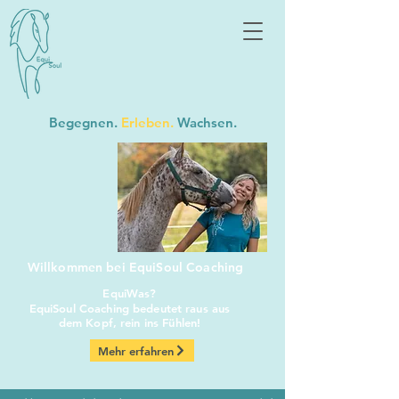
Begegnen.
Erleben.
Wachsen.
Willkommen bei EquiSoul Coaching
EquiWas?
EquiSoul Coaching bedeutet raus aus
dem Kopf, rein ins Fühlen!
Mehr erfahren