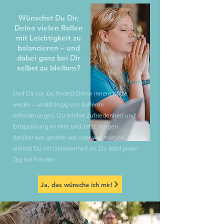
Wünschst Du Dir,
Deine vielen Rollen
mit Leichtigkeit zu
balancieren – und
dabei ganz bei Dir
selbst zu bleiben?
​Stell Dir vor, Du findest Deine innere Mitte
wieder – unabhängig von äußeren
Anforderungen. Du erlebst Zufriedenheit und
Entspannung im Hier und Jetzt. Sorgen
darüber was gestern war oder was morgen ist,
nimmst Du mit Gelassenheit an. Du lebst jeden
Tag mit Freude!
Ja, das wünsche ich mir!