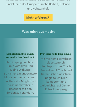
findet ihr in der Gruppe zu mehr Klarheit, Balance
und Achtsamkeit.
Mehr erfahren
Was mich ausmacht
Selbsterkenntnis durch
Professionelle Begleitung
authentisches Feedback
Mit meinem Fachwissen
Pferde spiegeln ehrlich
als systemisch-
Dein Verhalten und
pferdegestützter Coach,
Deine Wirkung.
Embodiment Coach und
So kannst Du unbewusste
freiheitlichen Ansätzen,
Muster schnell erkennen
begleite ich Dich
und hast die Möglichkeit
kompetent und
diese unmittelbar in
zielgerichtet auf Deinem
Resonanz mit den
Entwicklungsweg.
Pferden zu verändern.