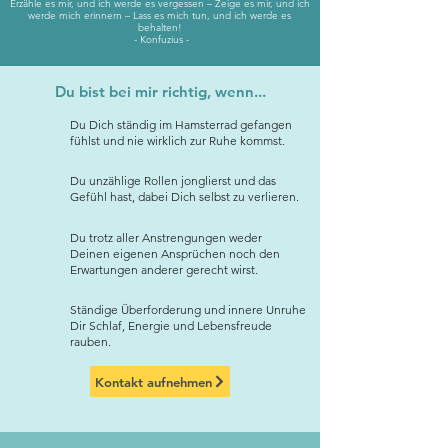
Erzähle es mir, und ich werde es vergessen – Zeige es mir, und ich
werde mich erinnern – Lass es mich tun, und ich werde es
behalten!
- Konfuzius -
Du bist bei mir richtig, wenn...
Du Dich ständig im Hamsterrad gefangen
fühlst und nie wirklich zur Ruhe kommst.
Du unzählige Rollen jonglierst und das
Gefühl hast, dabei Dich selbst zu verlieren.
Du trotz aller Anstrengungen weder
Deinen eigenen Ansprüchen noch den
Erwartungen anderer gerecht wirst.
Ständige Überforderung und innere Unruhe
Dir Schlaf, Energie und Lebensfreude
rauben.
Kontakt aufnehmen