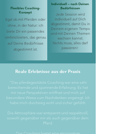
Individuell – nach Deinen
Flexibles Coaching-
Bedürfnissen
Konzept
Jede Session wird
individuell auf Dich
Egal ob mit Pferden oder
abgestimmt, damit Du in
ohne, in der Natur: ich
Deinem eigenen Tempo
biete Dir ein passendes
und mit Deinen Themen
Umfeld bieten, das genau
wachsen kannst.
Nichts muss, alles darf
auf Deine Bedürfnisse
passieren!
abgestimmt ist.
Reale Erlebnisse aus der Praxis
"Das pferdegestützte Coaching war eine sehr
bereichernde und spannende Erfahrung. Es hat
mir neue Perspektiven eröffnet und mich auf
besondere Weise zum Nachdenken angeregt. Ich
habe mich durchweg wohl und sicher gefühlt.
Die Atmosphäre war entspannt und respektvoll,
sowohl gegenüber mir als auch gegenüber dem
Pferd.
Das Coaching bietet eine einzigartige