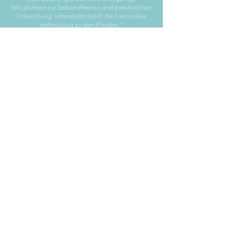
Möglichkeit zur Selbstreflexion und persönlichen
Entwicklung, unterstützt durch die besondere
Verbindung zu den Pferden."
Ich freue mich auf Dich!